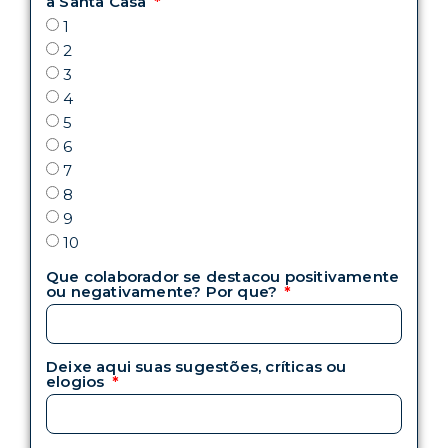
a Santa Casa
1
2
3
4
5
6
7
8
9
10
Que colaborador se destacou positivamente
ou negativamente? Por que?
Deixe aqui suas sugestões, críticas ou
elogios