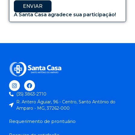
ENVIAR
A Santa Casa agradece sua participação!
(35) 3863-2710
R. Antero Águiar, 96 - Centro, Santo Antônio do
Amparo - MG, 37262-000
Requerimento de prontuário