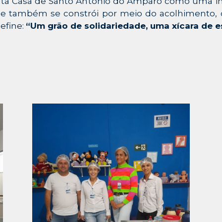
Santa Casa de Santo Antônio do Amparo como uma i
e também se constrói por meio do acolhimento, da
define:
“Um grão de solidariedade, uma xícara de e