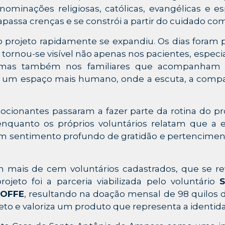
minações religiosas, católicas, evangélicas e espír
assa crenças e se constrói a partir do cuidado com
rojeto rapidamente se expandiu. Os dias foram p
o tornou-se visível não apenas nos pacientes, espe
, mas também nos familiares que acompanham se
 um espaço mais humano, onde a escuta, a compa
cionantes passaram a fazer parte da rotina do pro
enquanto os próprios voluntários relatam que a 
m sentimento profundo de gratidão e pertencimento
m mais de cem voluntários cadastrados, que se r
ojeto foi a parceria viabilizada pelo voluntário
S
OFFE
, resultando na doação mensal de 98 quilos 
ojeto e valoriza um produto que representa a identida