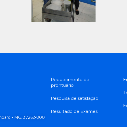
Requerimento de
E
prontuário
T
Pesquisa de satisfação
Ed
Resultado de Exames
Amparo - MG, 37262-000