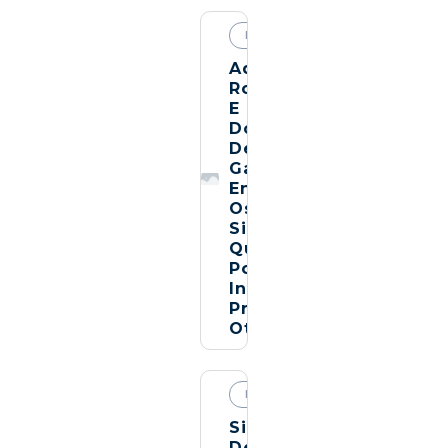
PROFISSIONAIS
SAÚDE
Adenoide,
Ronco
E
Dor
De
Garganta:
Entenda
Os
Sinais
Que
Podem
Indicar
Problemas
Otorrinolaringológicos
PROFISSIONAIS
SAÚDE
Sinais
De