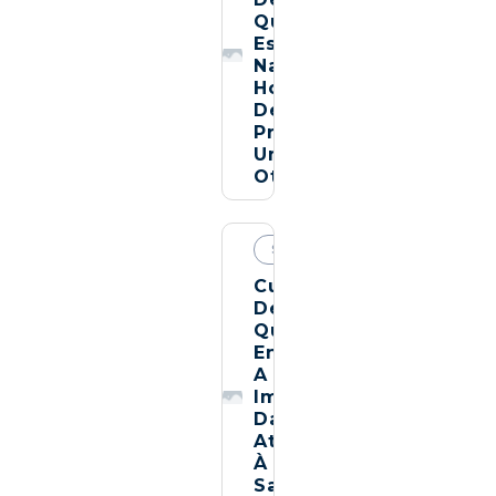
Que
Está
Na
Hora
De
Procurar
Um
Otorrino
SAÚDE
Cuidar
De
Quem
Envelhece:
A
Importância
Da
Atenção
À
Saúde