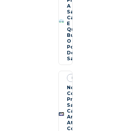
Procurar
A
Santa
Casa
E
Quando
Buscar
O
Posto
De
Saúde
NOVIDADES
PLANOS
Novo
Convênio
Prontomed:
Santa
Casa
Amplia
Atendimentos
Com