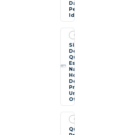
Da
Pessoa
Idosa
OUTROS
Sinais
De
Que
Está
Na
Hora
De
Procurar
Um
Otorrino
OUTROS
Quando