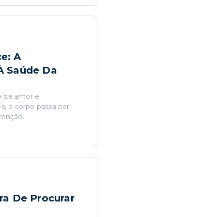
e: A
À Saúde Da
o de amor e
s, o corpo passa por
tenção,
ra De Procurar