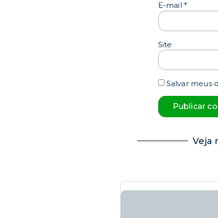
E-mail
*
Site
Salvar meus 
Veja 