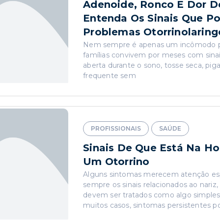
Adenoide, Ronco E Dor D
Entenda Os Sinais Que P
Problemas Otorrinolaring
Nem sempre é apenas um incômodo p
famílias convivem por meses com sina
aberta durante o sono, tosse seca, pig
frequente sem
PROFISSIONAIS
SAÚDE
Sinais De Que Está Na Ho
Um Otorrino
Alguns sintomas merecem atenção es
sempre os sinais relacionados ao nariz
devem ser tratados como algo simples
muitos casos, sintomas persistentes p