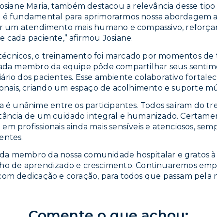
 Josiane Maria, também destacou a relevância desse tipo
o é fundamental para aprimorarmos nossa abordagem a
cer um atendimento mais humano e compassivo, reforç
e cada paciente,” afirmou Josiane.
écnicos, o treinamento foi marcado por momentos de t
 cada membro da equipe pôde compartilhar seus sentime
ário dos pacientes. Esse ambiente colaborativo fortalec
sionais, criando um espaço de acolhimento e suporte m
ia é unânime entre os participantes. Todos saíram do
tância de um cuidado integral e humanizado. Certament
m profissionais ainda mais sensíveis e atenciosos, semp
entes.
da membro da nossa comunidade hospitalar e gratos à
nho de aprendizado e crescimento. Continuaremos em
com dedicação e coração, para todos que passam pela n
Comente o que achou: