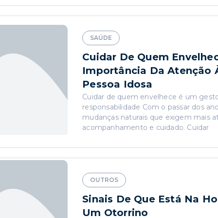
SAÚDE
Cuidar De Quem Envelhec
Importância Da Atenção 
Pessoa Idosa
Cuidar de quem envelhece é um gest
responsabilidade Com o passar dos ano
mudanças naturais que exigem mais a
acompanhamento e cuidado. Cuidar
OUTROS
Sinais De Que Está Na Ho
Um Otorrino