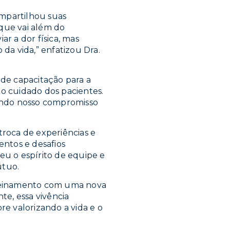
ompartilhou suas
 que vai além do
ar a dor física, mas
a vida,” enfatizou Dra.
 de capacitação para a
o cuidado dos pacientes.
ando nosso compromisso
roca de experiências e
ntos e desafios
eu o espírito de equipe e
útuo.
 treinamento com uma nova
e, essa vivência
re valorizando a vida e o