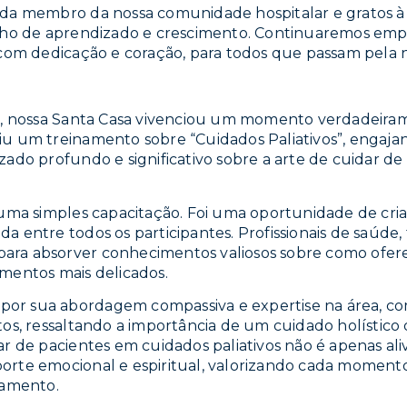
da membro da nossa comunidade hospitalar e gratos à
nho de aprendizado e crescimento. Continuaremos em
com dedicação e coração, para todos que passam pela n
a, nossa Santa Casa vivenciou um momento verdadeirame
u um treinamento sobre “Cuidados Paliativos”, engaj
ado profundo e significativo sobre a arte de cuidar de
uma simples capacitação. Foi uma oportunidade de cria
 entre todos os participantes. Profissionais de saúde, 
 para absorver conhecimentos valiosos sobre como ofer
mentos mais delicados.
 por sua abordagem compassiva e expertise na área, c
os, ressaltando a importância de um cuidado holístico
 de pacientes em cuidados paliativos não é apenas alivi
te emocional e espiritual, valorizando cada momento d
namento.