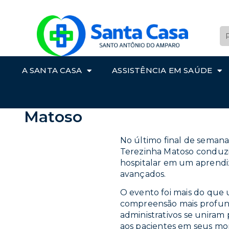
A SANTA CASA
ASSISTÊNCIA EM SAÚDE
Santa Casa realiza treina
Matoso
No último final de seman
Terezinha Matoso conduzi
hospitalar em um aprendiz
avançados.
O evento foi mais do que 
compreensão mais profunda
administrativos se uniram
aos pacientes em seus mo