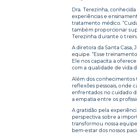
Dra. Terezinha, conhecida
experiências e ensinament
tratamento médico. “Cuidar
também proporcionar supor
Terezinha durante o trei
A diretora da Santa Casa,
equipe. “Esse treinament
Ele nos capacita a ofere
com a qualidade de vida d
Além dos conhecimentos t
reflexões pessoais, onde
enfrentados no cuidado di
a empatia entre os profis
A gratidão pela experiênc
perspectiva sobre a impor
transformou nossa equipe e
bem-estar dos nossos paci