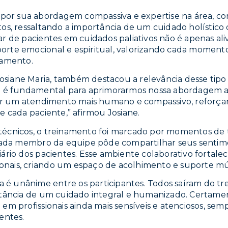
 por sua abordagem compassiva e expertise na área, c
os, ressaltando a importância de um cuidado holístico
 de pacientes em cuidados paliativos não é apenas alivi
te emocional e espiritual, valorizando cada momento d
namento.
 Josiane Maria, também destacou a relevância desse tipo
o é fundamental para aprimorarmos nossa abordagem a
cer um atendimento mais humano e compassivo, reforç
e cada paciente,” afirmou Josiane.
écnicos, o treinamento foi marcado por momentos de t
 cada membro da equipe pôde compartilhar seus sentime
ário dos pacientes. Esse ambiente colaborativo fortalec
sionais, criando um espaço de acolhimento e suporte m
ia é unânime entre os participantes. Todos saíram do
tância de um cuidado integral e humanizado. Certament
m profissionais ainda mais sensíveis e atenciosos, semp
entes.