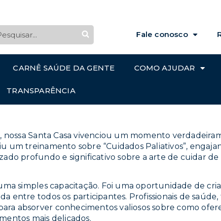
Fale conosco
CARNÊ SAÚDE DA GENTE
COMO AJUDAR
Outros
Santacasa
junho 27, 2024
5:25 pm
Sem Comentário
TRANSPARÊNCIA
mento de Cuidados Paliativos
a, nossa Santa Casa vivenciou um momento verdadeirame
u um treinamento sobre “Cuidados Paliativos”, engaj
ado profundo e significativo sobre a arte de cuidar de
uma simples capacitação. Foi uma oportunidade de cria
 entre todos os participantes. Profissionais de saúde, 
 para absorver conhecimentos valiosos sobre como ofer
mentos mais delicados.